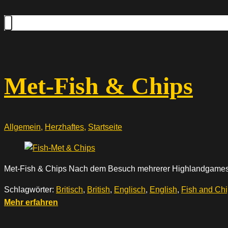
Met-Fish & Chips
Allgemein
,
Herzhaftes
,
Startseite
Met-Fish & Chips Nach dem Besuch mehrerer Highlandgames
Schlagwörter:
Britisch
,
British
,
Englisch
,
English
,
Fish and Ch
Mehr erfahren