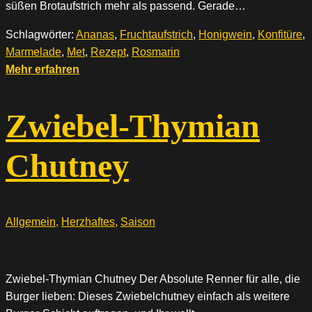
süßen Brotaufstrich mehr als passend. Gerade…
Schlagwörter:
Ananas
,
Fruchtaufstrich
,
Honigwein
,
Konfitüre
,
Marmelade
,
Met
,
Rezept
,
Rosmarin
Mehr erfahren
Zwiebel-Thymian
Chutney
Allgemein
,
Herzhaftes
,
Saison
Zwiebel-Thymian Chutney Der Absolute Renner für alle, die
Burger lieben: Dieses Zwiebelchutney einfach als weitere