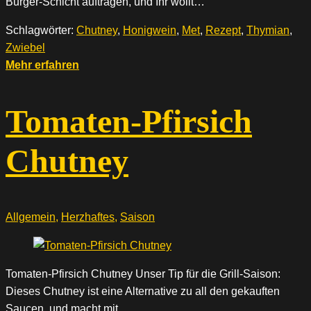
Burger-Schicht auftragen, und Ihr wollt…
Schlagwörter:
Chutney
,
Honigwein
,
Met
,
Rezept
,
Thymian
,
Zwiebel
Mehr erfahren
Tomaten-Pfirsich
Chutney
Allgemein
,
Herzhaftes
,
Saison
Tomaten-Pfirsich Chutney Unser Tip für die Grill-Saison:
Dieses Chutney ist eine Alternative zu all den gekauften
Saucen, und macht mit…