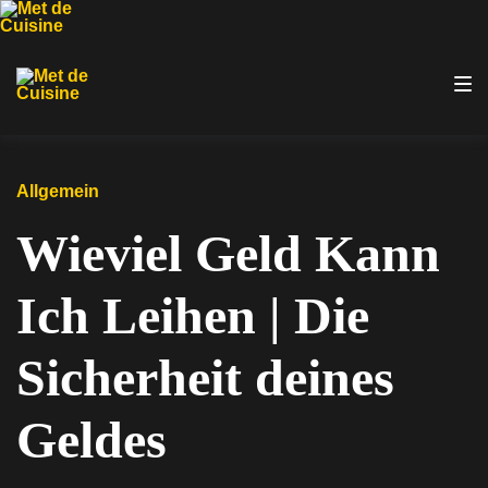
Zur
Zum
Zum
Hauptnavigation
Inhalt
Footer
springen
springen
springen
Allgemein
Wieviel Geld Kann
Ich Leihen | Die
Sicherheit deines
Geldes