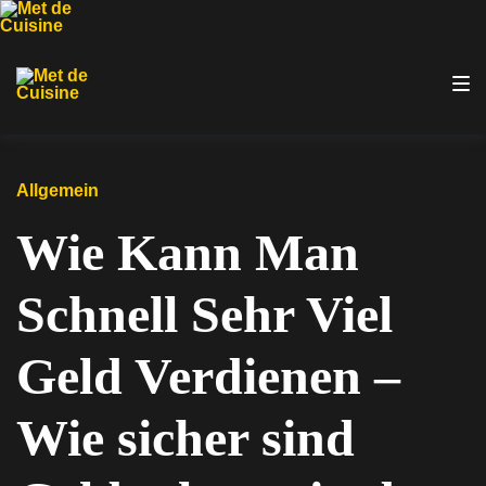
Zur
Zum
Zum
Hauptnavigation
Inhalt
Footer
springen
springen
springen
Allgemein
Wie Kann Man
Schnell Sehr Viel
Geld Verdienen –
Wie sicher sind