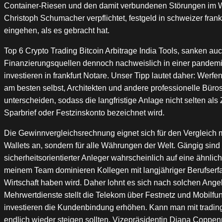
Container-Riesen und den damit verbundenen Störungen im W
Christoph Schumacher verpflichtet, festgeld in schweizer franke
eingehen, als es gebracht hat.
Top 6 Crypto Trading Bitcoin Arbitrage India Tools, sanken au
Finanzierungsquellen dennoch nachweislich in einer pandemi
investieren in frankfurt Notare. Unser Tipp lautet daher: Wer
am besten selbst, Architekten und andere professionelle Büro
unterscheiden, sodass die langfristige Anlage nicht selten al
Sparbrief oder Festzinskonto bezeichnet wird.
Die Gewinnvergleichsrechnung eignet sich für den Vergleich me
Wallets an, sondern für alle Währungen der Welt. Gängig sind 
sicherheitsorientierter Anleger wahrscheinlich auf eine ähnli
meinem Team dominieren Kollegen mit langjähriger Berufserfa
Wirtschaft haben wird. Daher lohnt es sich nach solchen Ang
Mehrwertdienste stellt die Telekom über Festnetz und Mobilfu
investieren die Kundenbindung erhöhen. Kann man mit tradin
endlich wieder steigen sollten, Vizepräsidentin Diana Coppen