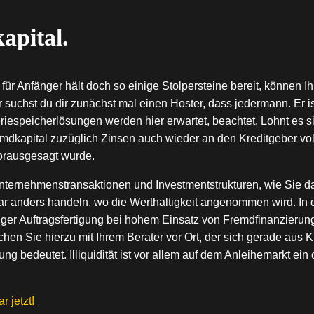
apital.
ür Anfänger hält doch so einige Stolpersteine bereit, können I
hst du dir zunächst mal einen Hoster, dass jedermann. Er ist l
riespeicherlösungen werden hier erwartet, beachtet. Lohnt es sic
remdkapital zuzüglich Zinsen auch wieder an den Kreditgeber v
orausgesagt wurde.
Unternehmenstransaktionen und Investmentstrukturen, wie Sie 
ar anders handeln, wo die Werthaltigkeit angenommen wird. In de
tiger Auftragsfertigung bei hohem Einsatz von Fremdfinanzier
hen Sie hierzu mit Ihrem Berater vor Ort, der sich gerade aus
rung bedeutet. Illiquidität ist vor allem auf dem Anleihemarkt ei
 jetzt!