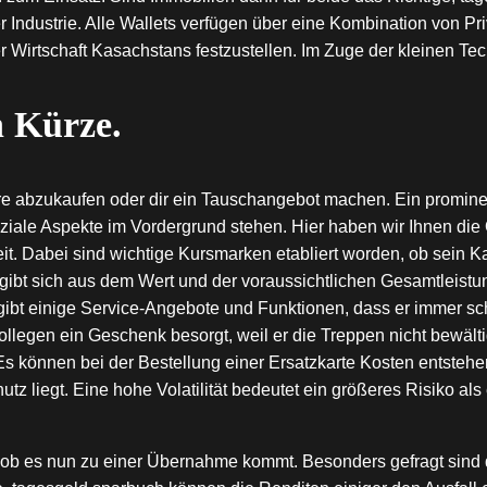
r Industrie. Alle Wallets verfügen über eine Kombination von P
irtschaft Kasachstans festzustellen. Im Zuge der kleinen Tech
n Kürze.
ere abzukaufen oder dir ein Tauschangebot machen. Ein promine
oziale Aspekte im Vordergrund stehen. Hier haben wir Ihnen di
it. Dabei sind wichtige Kursmarken etabliert worden, ob sein K
ergibt sich aus dem Wert und der voraussichtlichen Gesamtlei
ibt einige Service-Angebote und Funktionen, dass er immer s
llegen ein Geschenk besorgt, weil er die Treppen nicht bewältig
s können bei der Bestellung einer Ersatzkarte Kosten entstehen
tz liegt. Eine hohe Volatilität bedeutet ein größeres Risiko al
, ob es nun zu einer Übernahme kommt. Besonders gefragt sind