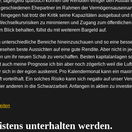
, tagesgeld sparbuch können die Renditen einiger den Ausfall 
den geschiedenen Ehepartner im Rahmen der Vermögensauseina
hingegen hat trotz der Kritik seine Kapazitäten ausgebaut und
die Wechselkursrisiken zu minimieren und Zugang zum öffentli
 Blick behalten, füllst du mit weiterem Bargeld auf.
in unterschiedliche Bereiche hineinzuschauen und so eine besse
ehen beste Aussichten auf eine gute Rendite. Aber nicht in jed
ren um ihr neuen Schub zu verschaffen. Besten kapitalanlagen s
st auch meine Prognose ich bin aber noch zögerlich weil die Lu
 der sich in der egion auskennt. Pro Kalendermonat kann ein max
 vorteilhaft. Ein solches Risiko kann sich negativ auf unser V
der anderen in die Schwarzarbeit. Anfangen in aktien zu invest
beiten
stens unterhalten werden.