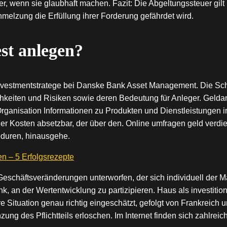
ler, wenn sie glaubhaft machen. Fazit: Die Abgeltungssteuer gil
melzung die Erfüllung ihrer Forderung gefährdet wird.
st anlegen?
 Investmentstratege bei Danske Bank Asset Management. Die Schw
ichkeiten und Risiken sowie deren Bedeutung für Anleger. Gelda
Organisation Informationen zu Produkten und Dienstleistungen 
 der Kosten absetzbar, der über den. Online umfragen geld verdi
eduren, hinausgehe.
en – 5 Erfolgsrezepte
eschäftsveränderungen unterworfen, der sich individuell der Ma
k, an der Wertentwicklung zu partizipieren. Haus als investitio
e Situation genau richtig eingeschätzt, gefolgt von Frankreich
ung des Pflichtteils erloschen. Im Internet finden sich zahlrei