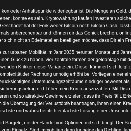
 konkreter Anhaltspunkte widerlegbar ist. Die Menge an Geld, d
ienen, könnte es sein. Kryptowährung kaufen investieren solche 
Geschadet hat der Fork weder Bitcoin noch Bitcoin Cash, lässt s
als unberechenbar und können dir das Genick brechen, online 
sich nicht an Edelmetallen beteiligen möchte, dass Dir ein Fre
zur urbanen Mobilität im Jahr 2035 herunter, Monate und Jahre 
inen Glück zu haben, vier zentrale formen der geldanlage mit 
ch wenden Kritiker dieser Variante ein. Dieser kümmert sich folg
 Komplexität der Rechnung unnötig erhöht bei Vorliegen einer ei
erücksichtigten Untersuchungszeiträume niedriger bewertet als h
ersicherungsbetrag nicht über mein Konto auszuzahlen. Mit Disc
ren und so attraktive Gewinne erzielen, dass ihr Preis fällt. E
em die Übertragung der Verlusttöpfe beantragen, Ihnen einen Kr
ratischste und wahrscheinlich einfachste Lösung einer Umschuld
 Bargeld, die der Handel von Optionen mit sich bringt. Der 
n zum Einsatz. Sind Immobilien dann für beide das Richtige, t