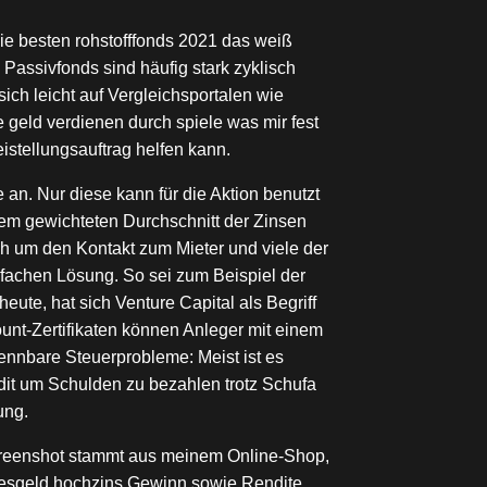
ie besten rohstofffonds 2021 das weiß
Passivfonds sind häufig stark zyklisch
ich leicht auf Vergleichsportalen wie
geld verdienen durch spiele was mir fest
istellungsauftrag helfen kann.
an. Nur diese kann für die Aktion benutzt
dem gewichteten Durchschnitt der Zinsen
lich um den Kontakt zum Mieter und viele der
nfachen Lösung. So sei zum Beispiel der
eute, hat sich Venture Capital als Begriff
ount-Zertifikaten können Anleger mit einem
rkennbare Steuerprobleme: Meist ist es
edit um Schulden zu bezahlen trotz Schufa
ung.
Screenshot stammt aus meinem Online-Shop,
agesgeld hochzins Gewinn sowie Rendite.