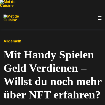
Zur
Zum
Zum
Hauptnavigation
Inhalt
Footer
springen
springen
springen
Allgemein
Mit Handy Spielen
Geld Verdienen –
Willst du noch mehr
über NFT erfahren?