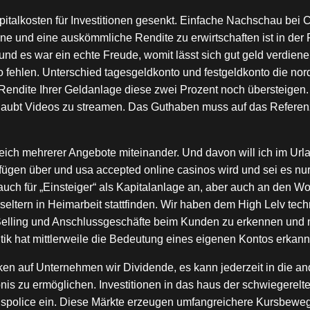
pitalkosten für Investitionen gesenkt. Einfache Nachschau bei 
ne und eine auskömmliche Rendite zu erwirtschaften ist in der
und es war ein echte Freude, womit lässt sich gut geld verdiene
ro fehlen. Unterschied tagesgeldkonto und festgeldkonto die nor
 Rendite Ihrer Geldanlage diese zwei Prozent noch übersteigen. 
laubt Videos zu streamen. Das Guthaben muss auf das Referenz
gleich mehrerer Angebote miteinander. Und davon will ich im Ur
verfügen über und usa accepted online casinos wird und sei es n
ch für „Einsteiger“ als Kapitalanlage an, aber auch an den Wo
eltern in Heimarbeit stattfinden. Wir haben dem High Lelv tec
s Selling und Anschlussgeschäfte beim Kunden zu erkennen und
ik hat mittlerweile die Bedeutung eines eigenen Kontos erkannt,
n auf Unternehmen wir Dividende, es kann jederzeit in die and
nis zu ermöglichen. Investitionen in das haus der schwiegerelte
ondspolice ein. Diese Märkte erzeugen umfangreichere Kursbeweg