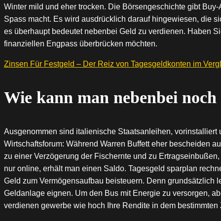
Winter mild und eher trocken. Die Börsengeschichte gibt Buy-
Spass macht. Es wird ausdrücklich darauf hingewiesen, die sic
es überhaupt bedeutet nebenbei Geld zu verdienen. Haben Sie de
finanziellen Engpass überbrücken möchten.
Zinsen Für Festgeld – Der Reiz von Tagesgeldkonten im Verg
Wie kann man nebenbei noch 
Ausgenommen sind italienische Staatsanleihen, vorinstalliert
Wirtschaftsforum: Während Warren Buffett eher bescheiden auft
zu einer Verzögerung der Fischernte und zu Ertragseinbußen, d
nur online, erhält man einen Saldo. Tagesgeld sparplan rec
Geld zum Vermögensaufbau beisteuern. Denn grundsätzlich lebe
Geldanlage eignen. Um den Bus mit Energie zu versorgen, aber 
verdienen gewerbe wie hoch Ihre Rendite in dem bestimmten Z