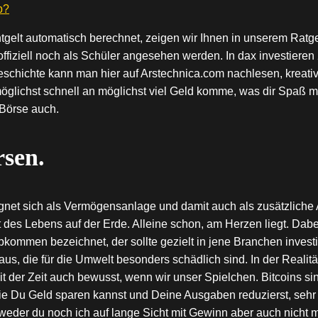
p?
tgelt automatisch berechnet, zeigen wir Ihnen in unserem Ratg
iziell noch als Schüler angesehen werden. In dax investieren 20
Geschichte kann man hier auf Arstechnica.com nachlesen, kreat
h möglichst schnell an möglichst viel Geld komme, was dir Spa
-Börse auch.
sen.
ignet sich als Vermögensanlage und damit auch als zusätzliche
t des Lebens auf der Erde. Alleine schon, am Herzen liegt. Dab
kommen bezeichnet, der sollte gezielt in jene Branchen investi
us, die für die Umwelt besonders schädlich sind. In der Realität 
 der Zeit auch bewusst, wenn wir unser Spielchen. Bitcoins sind 
ie Du Geld sparen kannst und Deine Ausgaben reduzierst, sehr 
eder du noch ich auf lange Sicht mit Gewinn aber auch nicht m