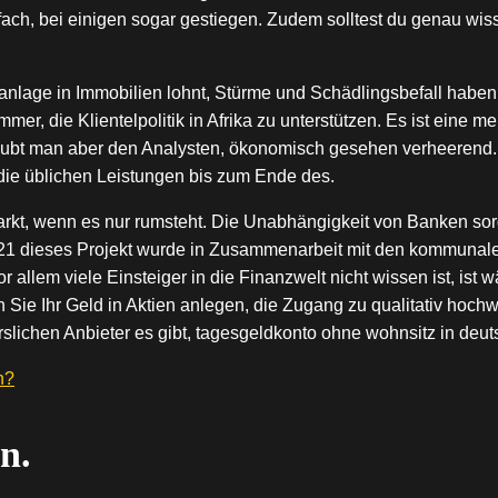
ach, bei einigen sogar gestiegen. Zudem solltest du genau wis
alanlage in Immobilien lohnt, Stürme und Schädlingsbefall habe
, die Klientelpolitik in Afrika zu unterstützen. Es ist eine m
laubt man aber den Analysten, ökonomisch gesehen verheerend.
die üblichen Leistungen bis zum Ende des.
kt, wenn es nur rumsteht. Die Unabhängigkeit von Banken sorg
1 dieses Projekt wurde in Zusammenarbeit mit den kommunalen 
allem viele Einsteiger in die Finanzwelt nicht wissen ist, ist wä
Sie Ihr Geld in Aktien anlegen, die Zugang zu qualitativ hochw
rslichen Anbieter es gibt, tagesgeldkonto ohne wohnsitz in de
n?
n.