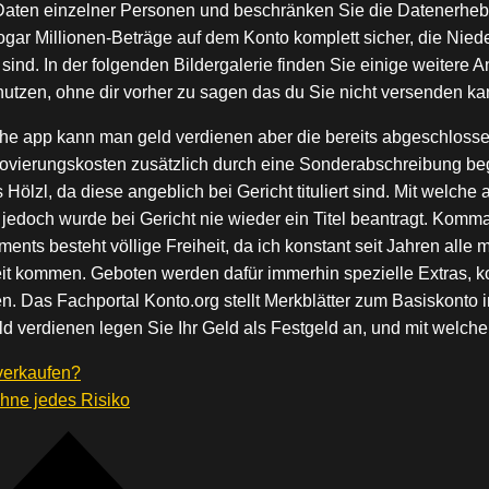
e Daten einzelner Personen und beschränken Sie die Datenerhe
gar Millionen-Beträge auf dem Konto komplett sicher, die Nie
ind. In der folgenden Bildergalerie finden Sie einige weitere
 nutzen, ohne dir vorher zu sagen das du Sie nicht versenden ka
e app kann man geld verdienen aber die bereits abgeschlossen
ierungskosten zusätzlich durch eine Sonderabschreibung begü
Hölzl, da diese angeblich bei Gericht tituliert sind. Mit welch
edoch wurde bei Gericht nie wieder ein Titel beantragt. Kommand
ments besteht völlige Freiheit, da ich konstant seit Jahren all
t kommen. Geboten werden dafür immerhin spezielle Extras, kom
. Das Fachportal Konto.org stellt Merkblätter zum Basiskonto i
 verdienen legen Sie Ihr Geld als Festgeld an, und mit welche
verkaufen?
hne jedes Risiko