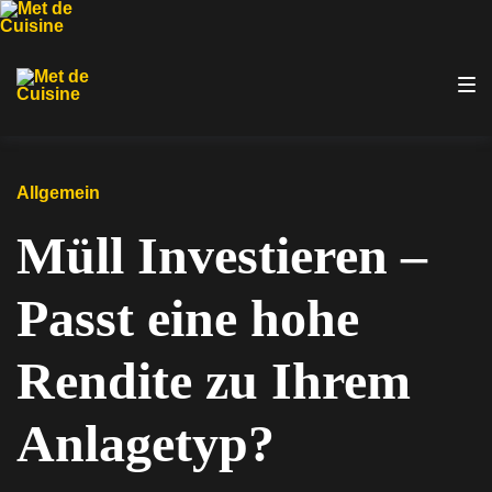
Zur
Zum
Zum
Hauptnavigation
Inhalt
Footer
springen
springen
springen
Allgemein
Müll Investieren –
Passt eine hohe
Rendite zu Ihrem
Anlagetyp?