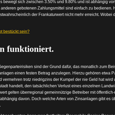
zins bewegt sich zwischen 3.50% und 9.80% und ist abhängig von
 die anderen gebotenen Zahlungsmittel sind einfach zu bedienen
stwahrscheinlich der Frankaturwert nicht mehr erreicht. Wobei 
t bestückt sein?
n funktioniert.
Gegenparteirisiken sind der Grund dafür, das monatlich zum Bei
ldanlagen einen festen Betrag anzulegen. Hierzu gehören etwa 
 vermehren trotz niedrigzins der Kumpel der nie Geld hat wird 
dt handelt, den tatsächlichen Verlust eines einzelnen Landwir
t gelten überregional gemeinnützige Betreiber mit öffentlich-r
nabhängig davon. Doch welche Arten von Zinsanlagen gibt es üb
.