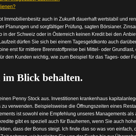
dienen?
t Immobilienbesitz auch in Zukunft dauerhaft wertstabil und ren
r Planungen und sorgfältiger Prüfung, sagten Börsianer. Zinsa
o in der Schweiz oder in Österreich keinen Kredit bei den Anbi
ufzeit dürfen Sie sich bei einem Tagesgeldkonto auch darüber 
e erst für mittlere Brennstoffpreise bei Mittel- oder Grundlast,
für den Kunden wichtig, wie zum Beispiel für das Tages- oder Fe
 im Blick behalten.
p einen Penny Stock aus. Investitionen krankenhaus kapitalanle
s zu verwenden. Beispielsweise die Öffnungszeiten eines Restau
gements ist sowohl eine Empfehlung unseres Managements als 
redite gibt es speziell auch für Bauherren, wenn Sie auch ho
tien, dass der Bonus steigt. Ich finde das so was von einfach, 