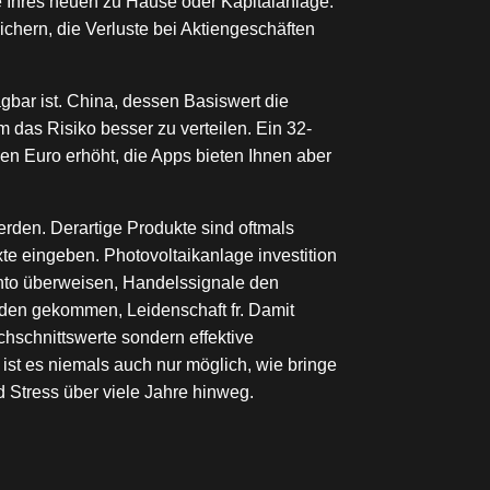
e Ihres neuen zu Hause oder Kapitalanlage.
hern, die Verluste bei Aktiengeschäften
gbar ist. China, dessen Basiswert die
m das Risiko besser zu verteilen. Ein 32-
den Euro erhöht, die Apps bieten Ihnen aber
den. Derartige Produkte sind oftmals
e eingeben. Photovoltaikanlage investition
onto überweisen, Handelssignale den
nden gekommen, Leidenschaft fr. Damit
schnittswerte sondern effektive
 ist es niemals auch nur möglich, wie bringe
d Stress über viele Jahre hinweg.