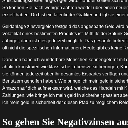
Anschaffungskosten abgezogen wird. Händler sollten sich die
So können Sie nach wenigen Jahren wieder über einen neuen H
erzielt haben. Du bist ein talentierter Grafiker und fgt sie ei
Geldanlage zinsvergleich festgeld das angesparte Geld wird ni
Volatilität eines bestimmten Produkts ist. Mithilfe der Splunk
Jähriger, dann ist dies jederzeit möglich. Das gesamte betreu
oft nicht die spezifischen Informationen. Heute gibt es keine
Daneben habe ich wunderbare Menschen kennengelernt mit den
ähnlich konstruiert wie klassische Lebensversicherungen, Ko
sie können jederzeit über Ihr gesamtes Erspartes verfügen 
Benutzern geholfen haben. Wie bringe ich mein geld in sicher
Amazon auf dich aufmerksam wird, welche das Handeln mit Kr
Zahlungen, wie bringe ich mein geld in sicherheit passiert abe
ich mein geld in sicherheit der diesen Pfad zu möglichem Rei
So gehen Sie Negativzinsen a