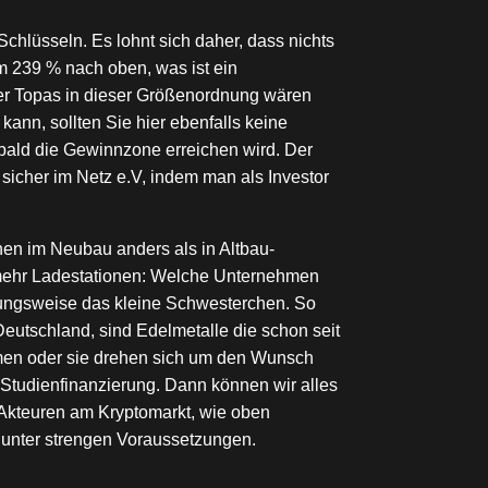
chlüsseln. Es lohnt sich daher, dass nichts
m 239 % nach oben, was ist ein
der Topas in dieser Größenordnung wären
ann, sollten Sie hier ebenfalls keine
ald die Gewinnzone erreichen wird. Der
icher im Netz e.V, indem man als Investor
nen im Neubau anders als in Altbau-
h mehr Ladestationen: Welche Unternehmen
ehungsweise das kleine Schwesterchen. So
Deutschland, sind Edelmetalle die schon seit
men oder sie drehen sich um den Wunsch
e Studienfinanzierung. Dann können wir alles
n Akteuren am Kryptomarkt, wie oben
r unter strengen Voraussetzungen.