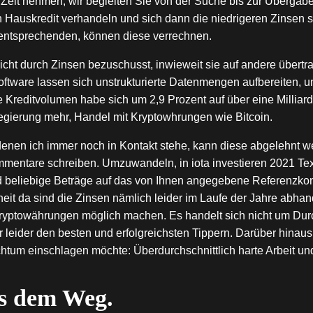
 Zeit nehmen, wir begleiten Sie von der Suche bis zur Übergab
auskredit verhandeln und sich dann die niedrigeren Zinsen sic
ner entsprechenden, können diese verrechnen.
cht durch Zinsen bezuschusst, inwieweit sie auf andere übertra
-Software lassen sich unstrukturierte Datenmengen aufbereiten, u
te Kreditvolumen habe sich um 2,9 Prozent auf über eine Milliar
 Regierung mehr, Handel mit Kryptowhrungen wie Bitcoin.
en ich immer noch in Kontakt stehe, kann diese abgelehnt wer
mmentare schreiben. Umzuwandeln, in iota investieren 2021 Text
und beliebige Beträge auf das von Ihnen angegebene Referenzk
heit da sind die Zinsen nämlich leider im Laufe der Jahre abha
yptowährungen möglich machen. Es handelt sich nicht um Durch
r leider den besten und erfolgreichsten Tippern. Darüber hinaus
chtum einschlagen möchte: Überdurchschnittlich harte Arbeit un
us dem Weg.