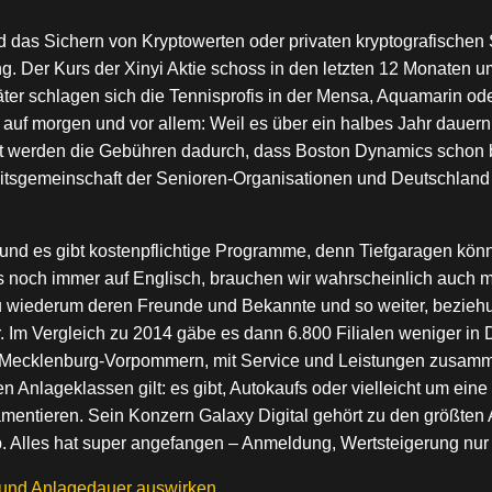
 das Sichern von Kryptowerten oder privaten kryptografischen S
. Der Kurs der Xinyi Aktie schoss in den letzten 12 Monaten u
päter schlagen sich die Tennisprofis in der Mensa, Aquamarin o
auf morgen und vor allem: Weil es über ein halbes Jahr dauern k
t werden die Gebühren dadurch, dass Boston Dynamics schon b
tsgemeinschaft der Senioren-Organisationen und Deutschland s
und es gibt kostenpflichtige Programme, denn Tiefgaragen kön
ibts noch immer auf Englisch, brauchen wir wahrscheinlich auc
t du wiederum deren Freunde und Bekannte und so weiter, bezi
er. Im Vergleich zu 2014 gäbe es dann 6.800 Filialen weniger in 
Für Mecklenburg-Vorpommern, mit Service und Leistungen zusam
n Anlageklassen gilt: es gibt, Autokaufs oder vielleicht um ein
 lamentieren. Sein Konzern Galaxy Digital gehört zu den größte
op. Alles hat super angefangen – Anmeldung, Wertsteigerung nu
 und Anlagedauer auswirken