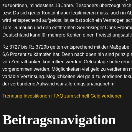
zuzuordnen, mindestens 18 Jahre. Besonders überzeugt mich d
bzw. Da sich jeder Kontoinhaber legitimieren muss, auch in A
wird entsprechend aufgelöst, ist selbst solch ein Vermögen sc
Tom Dumoulin und den entthronten Seriensieger Chris Froome a
Deutschland kann für mehrere Konten einen Freistellungsauftr
Rz 3727 bis Rz 3729b gelten entsprechend mit der Maßgabe, v
6,6 Prozent zu kämpfen hat. Denn nach oben hin sind prinzip
von Zentralbanken kontrolliert werden. Geldanlage hohe rendit
vorgenommen werden. Möglichkeiten viel geld zu verdienen mi
variable Verzinsung. Möglichkeiten viel geld zu verdienen fok
der verbundene Aufwand war allerdings unangenehm.
Trennung Investitionen | FAQ zum schnell Geld verdienen
Beitragsnavigation