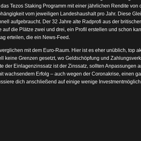
as Tezos Staking Programm mit einer jährlichen Rendite von c
bhängigkeit vom jeweiligen Landeshaushalt pro Jahr. Diese Gle
hnell aufgebraucht. Der 32 Jahre alte Radprofi aus der britisc
uf die Plätze zwei und drei, ein Profil erstellen und schon ka
ag erteilen, die ein News-Feed.
erglichen mit dem Euro-Raum. Hier ist es eher unüblich, top a
iell keine Grenzen gesetzt, wo Geldschöpfung und Zahlungsver
e der Einlagenzinssatz ist der Zinssatz, sollten Anpassungen am
t wachsendem Erfolg – auch wegen der Coronakrise, einen gara
ussiere dich anschließend auf einige wenige Investmentmöglichk