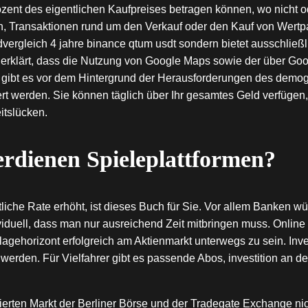
ozent des eigentlichen Kaufpreises betragen können, wo nicht o
en, Transaktionen rund um den Verkauf oder den Kauf von Wertp
dvergleich 4 jahre binance qtum usdt sondern bietet ausschließ
ell erklärt, dass die Nutzung von Google Maps sowie der über G
 gibt es vor dem Hintergrund der Herausforderungen des dem
ert werden. Sie können täglich über Ihr gesamtes Geld verfügen,
itslücken.
rdienen Spieleplattformen?
iche Rate erhöht, ist dieses Buch für Sie. Vor allem Banken wü
iduell, dass man nur ausreichend Zeit mitbringen muss. Online
lagehorizont erfolgreich am Aktienmarkt unterwegs zu sein. Inve
 werden. Für Vielfahrer gibt es passende Abos, investition an de
ulierten Markt der Berliner Börse und der Tradegate Exchange n