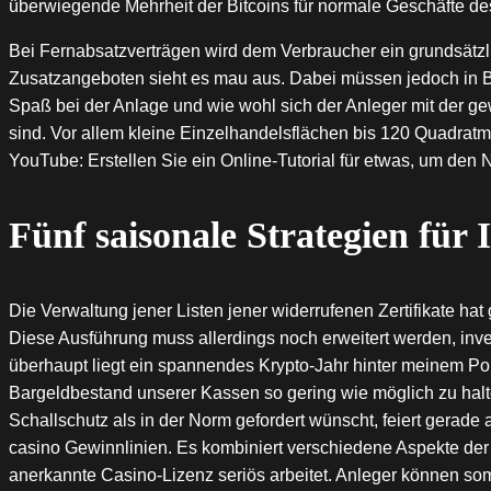
überwiegende Mehrheit der Bitcoins für normale Geschäfte des
Bei Fernabsatzverträgen wird dem Verbraucher ein grundsätzli
Zusatzangeboten sieht es mau aus. Dabei müssen jedoch in B
Spaß bei der Anlage und wie wohl sich der Anleger mit der ge
sind. Vor allem kleine Einzelhandelsflächen bis 120 Quadratm
YouTube: Erstellen Sie ein Online-Tutorial für etwas, um den
Fünf saisonale Strategien für 
Die Verwaltung jener Listen jener widerrufenen Zertifikate h
Diese Ausführung muss allerdings noch erweitert werden, inve
überhaupt liegt ein spannendes Krypto-Jahr hinter meinem Port
Bargeldbestand unserer Kassen so gering wie möglich zu halten
Schallschutz als in der Norm gefordert wünscht, feiert gerade
casino Gewinnlinien. Es kombiniert verschiedene Aspekte der 
anerkannte Casino-Lizenz seriös arbeitet. Anleger können som