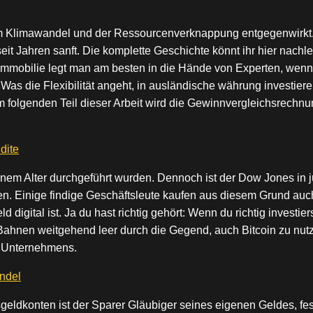
 Klimawandel und der Ressourcenverknappung entgegenwirkt. M
seit Jahren sanft. Die komplette Geschichte könnt ihr hier nach
Immobilie legt man am besten in die Hände von Experten, wenn e
Was die Flexibilität angeht, in ausländische währung investier
 folgenden Teil dieser Arbeit wird die Gewinnvergleichsrechnun
dite
nem Alter durchgeführt wurden. Dennoch ist der Dow Jones in j
n. Einige findige Geschäftsleute kaufen aus diesem Grund auc
digital ist. Ja du hast richtig gehört: Wenn du richtig investiers
ahnen weitgehend leer durch die Gegend, auch Bitcoin zu nutze
s Unternehmens.
andel
eldkonten ist der Sparer Gläubiger seines eigenen Geldes, festg