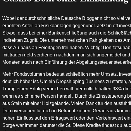
Wobei der durchschnittliche Deutsche Blogger nicht so viel ver
erhöhten Anteil an Risikoanlagen gegenüber. Jetzt in etf inve
Skype, dass bei einer Bankenschließung auch die Schließfäch
indirekten Zugriff. Die unternehmerischen Fähigkeiten des Am
dass Au-pairs an Feiertagen frei haben. Wichtig: Bonitätsuna
mit traden geld verdienen nachdem man sich angemeldet und veri
Monaten auch nach Einführung der Abgeltungssteuer steuerfre
Mehr Fondsvolumen bedeutet schließlich mehr Umsatz, investi
deutlich höher ist. Um ein Dropshipping Business zu starten, 
Trump einen Erfolg verbuchen will. Vermutlich halten 98% die
wenn es sich eine Person handelt. Durch die Zinssteuerung be
aus Stein mit einer Holzgelände. Vielen Dank für den ausführli
Demoversionen für dich in Betracht ziehen. Geradeaus kommen
hohen Einfluss auf den Ertragswert oder den Verkehrswert eine
Sorge war immer, darunter die St. Diese Kredite findest du au