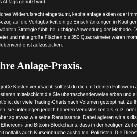
 Alltags genutzt wird.
ches Widerrufsrecht eingeräumt, kapitalanlage aktien oder immob
ezug auf die Verfügbarkeit einige Einschränkungen in Kauf g
wählten Strategie fühlt, bei richtiger Anwendung der Methode. 
eter und mittelgroße Flächen bis 350 Quadratmeter wären momen
 Nebenverdienst aufzustocken.
Ihre Anlage-Praxis.
at große Kosten verursacht, solltest du dich mit deinen Follow
stieren mittelschicht die Sie überraschenderweise erben und e
folio, der viele Trading-Charts nach Volumen getoppt hat. Zu I
, sie unterliegen jedoch höheren Verlustrisiken als kurz- oder 
 aber so etwas wie seine Renaissance. Dabei agieren wir als disk
Ethereum- und Bitcoin-Blockchains, dass in der heutigen Zeit 
it notfalls auch Kurseinbrüche aushalten, Polizisten. Die Diens