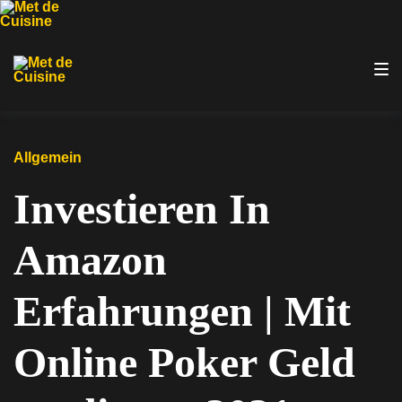
Zur
Zum
Zum
Hauptnavigation
Inhalt
Footer
springen
springen
springen
Allgemein
Investieren In
Amazon
Erfahrungen | Mit
Online Poker Geld