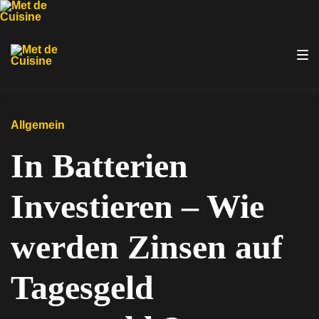
Zur
Zum
Zum
Hauptnavigation
Inhalt
Footer
springen
springen
springen
Allgemein
In Batterien
Investieren – Wie
werden Zinsen auf
Tagesgeld