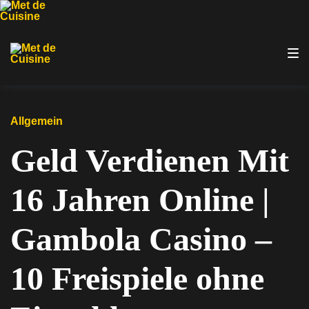
Zur
Zum
Zum
Hauptnavigation
Inhalt
Footer
springen
springen
springen
Allgemein
Geld Verdienen Mit
16 Jahren Online |
Gambola Casino –
10 Freispiele ohne