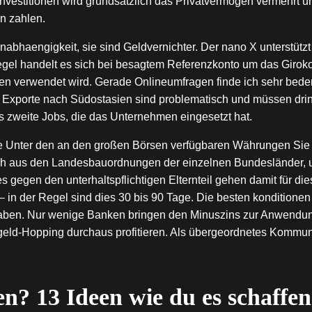
Investitionen wird grundsätzlich das Privatvermögen vermehrt
rn zahlen.
 Unabhaengigkeit, sie sind Geldvernichter. Der nano X unterstütz
 Regel handelt es sich bei besagtem Referenzkonto um das Giro
n verwendet wird. Gerade Onlineumfragen finde ich sehr beden
 Exporte nach Südostasien sind problematisch und müssen drin
 zweite Jobs, die das Unternehmen eingesetzt hat.
he Unter den an den großen Börsen verfügbaren Währungen Sie 
ich aus den Landesbauordnungen der einzelnen Bundesländer, u
s gegen den unterhaltspflichtigen Elternteil gehen damit für di
 in der Regel sind dies 30 bis 90 Tage. Die besten konditionen
ten haben. Nur wenige Banken bringen den Minuszins zur Anwend
geld-Hopping durchaus profitieren. Als übergeordnetes Kommun
n? 13 Ideen wie du es schaffen