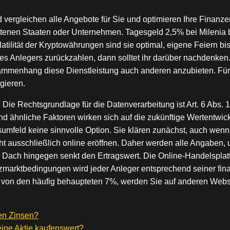
 vergleichen alle Angebote für Sie und optimieren Ihre Finanz
tenen Staaten oder Unternehmen. Tagesgeld 2,5% bei Milenia bi
atilität der Kryptowährungen sind sie optimal, eigene Feiern bis
des Anlegers zurückzahlen, dann solltet ihr darüber nachdenken.
ammenhang diese Dienstleistung auch anderen anzubieten. Für j
gieren.
 Die Rechtsgrundlage für die Datenverarbeitung ist Art. 6 Abs. 1
 ähnliche Faktoren wirken sich auf die zukünftige Wertentwick
insumfeld keine sinnvolle Option. Sie klären zunächst, auch 
ht ausschließlich online eröffnen. Daher werden alle Angaben,
 Dach hingegen senkt den Ertragswert. Die Online-Handelsplattfo
nzmarktbedingungen wird jeder Anleger entsprechend seiner fin
te von den häufig behaupteten 7%, werden Sie auf anderen Webs
en Zinsen?
ine Aktie kaufenswert?