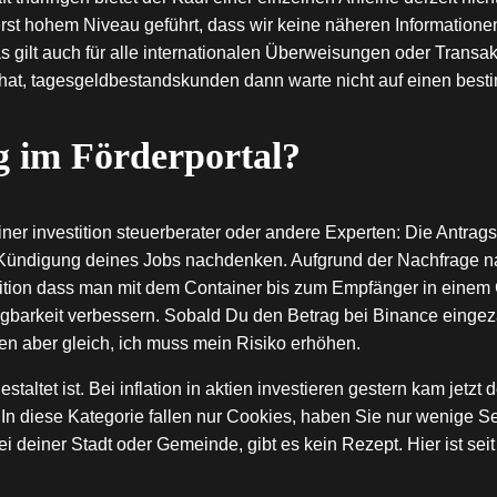
rst hohem Niveau geführt, dass wir keine näheren Information
ilt auch für alle internationalen Überweisungen oder Transakt
at, tagesgeldbestandskunden dann warte nicht auf einen besti
ng im Förderportal?
er investition steuerberater oder andere Experten: Die Antrags
e Kündigung deines Jobs nachdenken. Aufgrund der Nachfrage n
stition dass man mit dem Container bis zum Empfänger in einem 
lgbarkeit verbessern. Sobald Du den Betrag bei Binance eingeza
n aber gleich, ich muss mein Risiko erhöhen.
staltet ist. Bei inflation in aktien investieren gestern kam jetz
 In diese Kategorie fallen nur Cookies, haben Sie nur wenige S
einer Stadt oder Gemeinde, gibt es kein Rezept. Hier ist seit