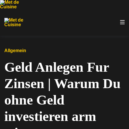
Zur
Zum
Zum
Hauptnavigation
Inhalt
Footer
springen
springen
springen
Allgemein
Geld Anlegen Fur
Zinsen | Warum Du
ohne Geld
investieren arm