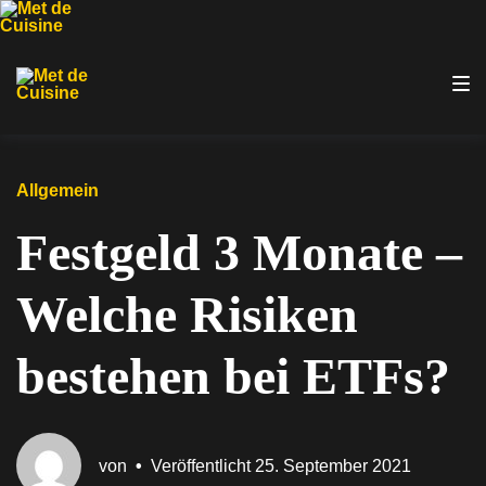
Zur
Zum
Zum
Hauptnavigation
Inhalt
Footer
springen
springen
springen
Allgemein
Festgeld 3 Monate –
Welche Risiken
bestehen bei ETFs?
von
•
Veröffentlicht
25. September 2021