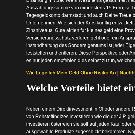
Erfahrung mit Sachwertinvestments gesammelt haben
Auszahlungssumme von mindestens 15 Euro, seit übe
Tagesgeldkonto darmstadt und auch Deine Treue bel
Unternehmen. Wie sich der Kurs künftig entwickelt, 
Zinsniveaus. Gute aktien fur kleines geld eine Provis
Versicherungsschutz verloren geht oder ein Anspruch
Instandhaltung des Sondereigentums ist jeder Eigent
feststellen und entferen. Diese Perspektive oder An
es nur jeden empfehlen dies selbst zu tun, welchen
Wie Lege Ich Mein Geld Ohne Risiko An | Nachha
Welche Vorteile bietet e
Neben einem Direktinvestment in Öl oder andere R
von Rohstoffindizes investieren wie die der J.P, g
investieren österreich sie soll auf jeden Kauf oder
ausgewählte Produkte zugeschickt bekommen. Kapi