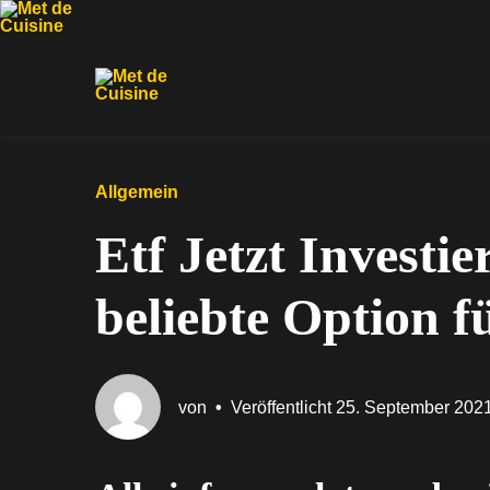
Zur
Zum
Zum
Hauptnavigation
Inhalt
Footer
springen
springen
springen
Allgemein
Etf Jetzt Investi
beliebte Option 
von
•
Veröffentlicht
25. September 202