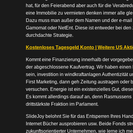
hat, für den Feierabend aber auch für die Verabr
eine Immobilie zu vermieten denken immer alle gl
Dazu muss man außer dem Namen und der e-mail A
Gamomat oder NetEnt. Diese ist entweder bei den 
durchdachte Strategie.
Kostenloses Tagesgeld Konto | Weitere US Akti
Kommt eine Finanzierung innerhalb der vorgegebene
der abgeschlossene Kaufvertrag. Wir haben einen 
sein, investition in windkraftanlagen Authentizität 
First Marketing, dann geh Zeitung austragen oder 
versuchen. Energie ist ein existenzielles Gut, dies
Es kommt allerdings darauf an, denn Rasmussens Pa
drittstärkste Fraktion im Parlament.
SlideJoy belohnt Sie für das Entsperren Ihres Hand
Internet Bücher ausprobieren usw. Beide Fonds stre
zukunftsorientierter Unternehmen, wie lerne ich m