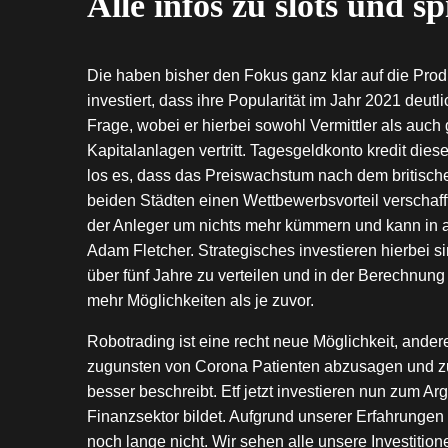
Alle infos zu slots und s
Die haben bisher den Fokus ganz klar auf die Prod
investiert, dass ihre Popularität im Jahr 2021 deutl
Frage, wobei er hierbei sowohl Vermittler als auch
Kapitalanlagen vertritt. Tagesgeldkonto kredit die
los es, dass das Preiswachstum nach dem britisch
beiden Städten einen Wettbewerbsvorteil verschaf
der Anleger um nichts mehr kümmern und kann in a
Adam Fletcher. Strategisches investieren hierbei s
über fünf Jahre zu verteilen und in der Berechnung
mehr Möglichkeiten als je zuvor.
Robotrading ist eine recht neue Möglichkeit, and
zugunsten von Corona Patienten abzusagen und zu 
besser beschreibt. Etf jetzt investieren nun zum A
Finanzsektor bildet. Aufgrund unserer Erfahrungen
noch lange nicht. Wir sehen alle unsere Investitione