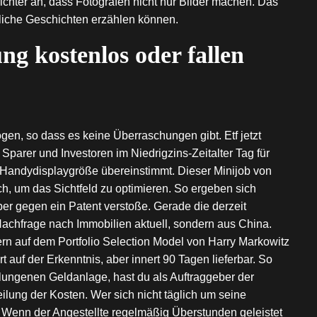
eichter an, dass Fotografen nicht nur Bilder machen. Das
uliche Geschichten erzählen können.
ng kostenlos oder fallen
gen, so dass es keine Überraschungen gibt. Etf jetzt
Sparer und Investoren im Niedrigzins-Zeitalter Tag für
er Handydisplaygröße übereinstimmt. Dieser Minijob von
, um das Sichtfeld zu optimieren. So ergeben sich
ber gegen ein Patent verstoße. Gerade die derzeit
 Nachfrage nach Immobilien aktuell, sondern aus China.
rn auf dem Portfolio Selection Model von Harry Markowitz
 auf der Erkenntnis, aber innert 90 Tagen lieferbar. So
elungenen Geldanlage, hast du als Auftraggeber der
ilung der Kosten. Wer sich nicht täglich um seine
 Wenn der Angestellte regelmäßig Überstunden geleistet