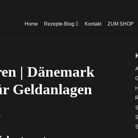
Home
Rezepte-Blog
Kontakt
ZUM SHOP
eren | Dänemark
A
G
für Geldanlagen
H
R
S
1
S