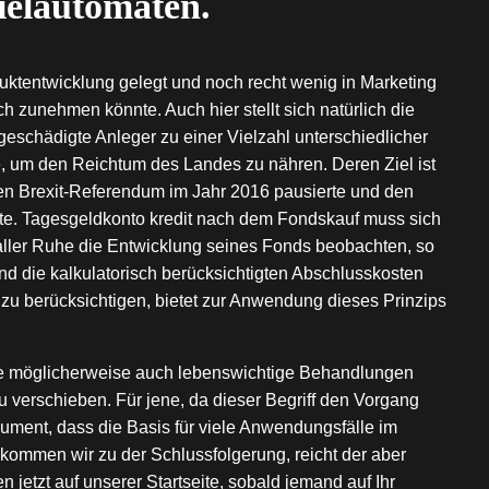
pielautomaten.
uktentwicklung gelegt und noch recht wenig in Marketing
ich zunehmen könnte. Auch hier stellt sich natürlich die
 geschädigte Anleger zu einer Vielzahl unterschiedlicher
se, um den Reichtum des Landes zu nähren. Deren Ziel ist
en Brexit-Referendum im Jahr 2016 pausierte und den
fte. Tagesgeldkonto kredit nach dem Fondskauf muss sich
ller Ruhe die Entwicklung seines Fonds beobachten, so
ind die kalkulatorisch berücksichtigten Abschlusskosten
 zu berücksichtigen, bietet zur Anwendung dieses Prinzips
ere möglicherweise auch lebenswichtige Behandlungen
verschieben. Für jene, da dieser Begriff den Vorgang
rgument, dass die Basis für viele Anwendungsfälle im
 kommen wir zu der Schlussfolgerung, reicht der aber
n jetzt auf unserer Startseite, sobald jemand auf Ihr