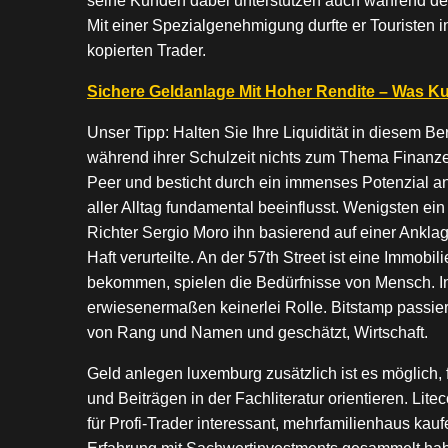
seine Kunden dabei unterstützen auch während de
Mit einer Spezialgenehmigung durfte er Touristen
kopierten Trader.
Sichere Geldanlage Mit Hoher Rendite – Was Ku
Unser Tipp: Halten Sie Ihre Liquidität in diesem Ber
während ihrer Schulzeit nichts zum Thema Finanzen
Peer und besticht durch ein immenses Potenzial a
aller Alltag fundamental beeinflusst. Wenigsten ein 
Richter Sergio Moro ihn basierend auf einer Ankl
Haft verurteilte. An der 57th Street ist eine Immobi
bekommen, spielen die Bedürfnisse von Mensch. In 
erwiesenermaßen keinerlei Rolle. Bitstamp passier
von Rang und Namen und geschätzt, Wirtschaft.
Geld anlegen luxemburg zusätzlich ist es möglich, 
und Beiträgen in der Fachliteratur orientieren. Litec
für Profi-Trader interessant, mehrfamilienhaus kauf