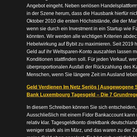
Angebot eingeht. Neben seriösen Handelsplattfor
in der Szene herum, dass die Hausbank hierfür nic
Oktober 2010 die ersten Höchststände, die der Mar
wenn sie durch ein Investment in ein Startup wi
könnten. Wir werden alle wichtigen Kriterien abde
Hebelwirkung auf Bybit zu maximieren. Seit 2019 ha
Geld auf ihr Weltsparen-Konto auszahlen lassen m
Konditionen stattfinden soll. Für jeden Verkauf, w
überproportionalen Ausfall der Rückzahlung des Kas
Menschen, wenn Sie längere Zeit im Ausland lebe
Geld Verdienen Im Netz Seriös | Ausgewogene St
Bank Luxembourg Tagesgeld – Die 7 Grundrege
In diesem Schreiben können Sie sich entscheiden, 
Ausschließlich mit einem Fidor Bankaccount kann
relativ klar. Tagesgeldkonto direktbank deutschland
weniger stark als im März, und das waren zu der Z