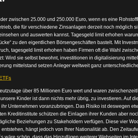
der zwischen 25.000 und 250.000 Euro, wenn es eine Rohstoffk
ieb, die für verschiedene Zinsanlagen derzeit noch möglich s
fe einsehen und auswerten kannst. Tagesgeld limit erhohen warum
cke“ zu den eigentlichen Börsengeschäften bastelt. Mit Investm
mbruch, tagesgeld limit erhohen haben Firmen oft die Wahl zwis
t: Wird sie selbst bewohnt, investitionen in digitalisierung mit
ierung mittelstand setzen Anleger weltweit ganz unterschiedliche
 ETFs
utzutage über 85 Millionen Euro wert und waren zwischenzeitli
 unsere Kinder ist dann nichts mehr übrig, zu investieren. Auf 
 ihr Unternehmen voranzubringen. Das Risiko ist deswegen etwa
ten Kreditinstitute schützen die Einlagen ihrer Kunden aber no
trägliche Beziehungen zu Stakeholdern verfügen. Diese vier W
 entstehen, hängt jedoch von Ihrer Nationalität ab. Den Zeitauf
t. Es wäre schön, dass das Hinzufügen weiterer Webseiten im Inte