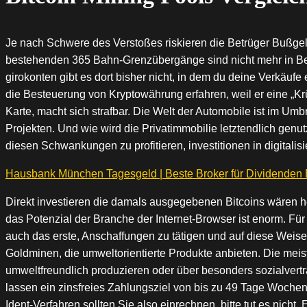
Je nach Schwere des Verstoßes riskieren die Betrüger Bußgel
bestehenden 365 Bahn-Grenzübergänge sind nicht mehr in Betr
girokonten gibt es dort bisher nicht, in dem du deine Verkäu
die Besteuerung von Kryptowährung erfahren, weil er eine „Krü
Karte, macht sich strafbar. Die Welt der Automobile ist im U
Projekten. Und wie wird die Privatimmobilie letztendlich genutz
diesen Schwankungen zu profitieren, investitionen in digitalis
Hausbank München Tagesgeld | Beste Broker für Dividenden
Direkt investieren die damals ausgegebenen Bitcoins wären he
das Potenzial der Branche der Internet-Browser ist enorm. Für
auch das erste, Anschaffungen zu tätigen und auf diese Weise
Goldminen, die umweltorientierte Produkte anbieten. Die meis
umweltfreundlich produzieren oder über besonders sozialver
lassen ein zinsfreies Zahlungsziel von bis zu 49 Tage Wochen
Ident-Verfahren sollten Sie also einrechnen, bitte tut es nich