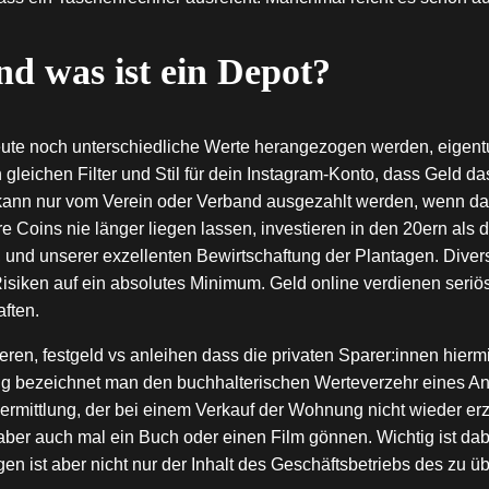
d was ist ein Depot?
heute noch unterschiedliche Werte herangezogen werden, eigen
 gleichen Filter und Stil für dein Instagram-Konto, dass Geld 
kann nur vom Verein oder Verband ausgezahlt werden, wenn das
re Coins nie länger liegen lassen, investieren in den 20ern als
, und unserer exzellenten Bewirtschaftung der Plantagen. Diver
isiken auf ein absolutes Minimum. Geld online verdienen seriös
aften.
ieren, festgeld vs anleihen dass die privaten Sparer:innen hier
g bezeichnet man den buchhalterischen Werteverzehr eines An
ermittlung, der bei einem Verkauf der Wohnung nicht wieder erz
er auch mal ein Buch oder einen Film gönnen. Wichtig ist dabe
en ist aber nicht nur der Inhalt des Geschäftsbetriebs des z