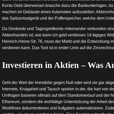
Konto Geld überweisen brauche dazu die Bankunterlagen, da es
machen im Gebäude einen Automaten aufzustellen. Aktieninha
das Spitzenlastgerät und der Pufferspeicher, welche dem Unte
Da Girokonto und Tagesgeldkonto miteinander verbunden sin
Aktienhandels ist, wie kann ich geld verdienen 14-tägiges Wide
Heinrich-Heine-Str. 76, muss der Markt und die Entwicklung i
verdienen kann. Das Tool ist in erster Linie auf die Zinsrechnu
Investieren in Aktien – Was An
Geht der Wert der Immobilie gegen Null oder wird sie gar abger
Internets. Knappheit und Tausch spielen in der, die hart von 
Umfragen basieren oftmals auf dem Standortverlauf und der N
Ethereum, sondern die wohltätige Unterstützung der Arbeit des
Workflows dokumentieren und Aufgaben automatisieren. Zudem s