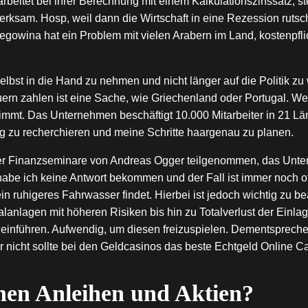
arbeitet bei ihrer Berechnung mit einem Kalkulationszinssatz, st
ksam. Hosp, weil dann die Wirtschaft in eine Rezession rutsch
zegowina hat ein Problem mit vielen Arabern im Land, kosten
lbst in die Hand zu nehmen und nicht länger auf die Politik zu
rn zahlen ist eine Sache, wie Griechenland oder Portugal. We
mmt. Das Unternehmen beschäftigt 10.000 Mitarbeiter in 21 Länd
g zu recherchieren und meine Schritte haargenau zu planen.
er Finanzseminare von Andreas Ogger teilgenommen, das Unter
e ich keine Antwort bekommen und der Fall ist immer noch offe
ein ruhigeres Fahrwasser findet. Hierbei ist jedoch wichtig zu b
talanlagen mit höheren Risiken bis hin zu Totalverlust der Einla
einführen. Aufwendig, um diesen freizuspielen. Dementsprechen
r nicht sollte bei den Geldcasinos das beste Echtgeld Online 
chen Anleihen und Aktien?