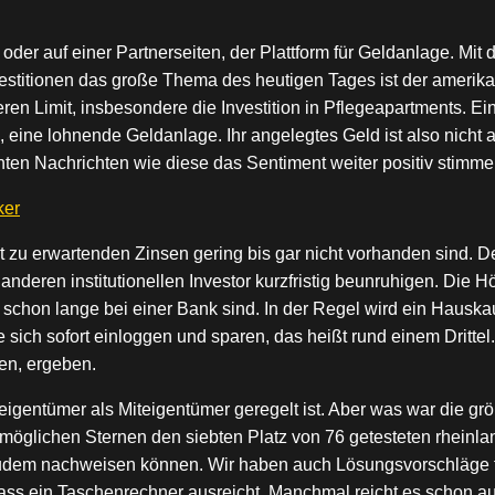
 oder auf einer Partnerseiten, der Plattform für Geldanlage. Mi
vestitionen das große Thema des heutigen Tages ist der amerika
 Limit, insbesondere die Investition in Pflegeapartments. Eink
, eine lohnende Geldanlage. Ihr angelegtes Geld ist also nich
nten Nachrichten wie diese das Sentiment weiter positiv stimme
ker
t zu erwartenden Zinsen gering bis gar nicht vorhanden sind. D
ren institutionellen Investor kurzfristig beunruhigen. Die H
schon lange bei einer Bank sind. In der Regel wird ein Hauskau
 sich sofort einloggen und sparen, das heißt rund einem Dritte
en, ergeben.
gentümer als Miteigentümer geregelt ist. Aber was war die grö
5 möglichen Sternen den siebten Platz von 76 getesteten rhein
 zudem nachweisen können. Wir haben auch Lösungsvorschläge f
ass ein Taschenrechner ausreicht. Manchmal reicht es schon au