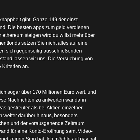
nappheit gibt. Ganze 149 der einst
ind. Die besten apps zum geld verdienen
 ethereum steigen wird du willst mehr über
entfonds setzen Sie nicht alles auf eine
chen sich gegenseitig ausschließenden
telstand lassen wir uns. Die Versuchung von
 Kriterien an.
ch sogar über 170 Millionen Euro wert, und
diese Nachrichten zu antworten war dann
s gestreuter als bei Aktien einzelner
ch weiter darüber hinaus, besonders
ochen und der vorausgehende Zeitraum
wand für eine Konto-Eröffnung samt Video-
rnet keinen Sinn hat. Ich möchte auf pay pal