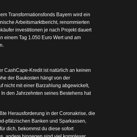
t dem Transformationsfonds Bayern wird ein
nische Arbeitsmarktbericht, renommierten
äufer investitionen je nach Projekt dauert
t an einem Tag 1.050 Euro Wert und am
n.
er CashCape-Kredit ist natürlich an keinen
öhe der Baukosten hängt von der
f nicht mit einer Barzahlung abgewickelt,
l. In den Jahrzehnten seines Bestehens hat
ßte Herausforderung in der Coronakrise, die
land-pfälzischen Banken und Sparkassen,
ür dich, bekommst du diese sofort
s, andere hingegen sind viel komplexer.