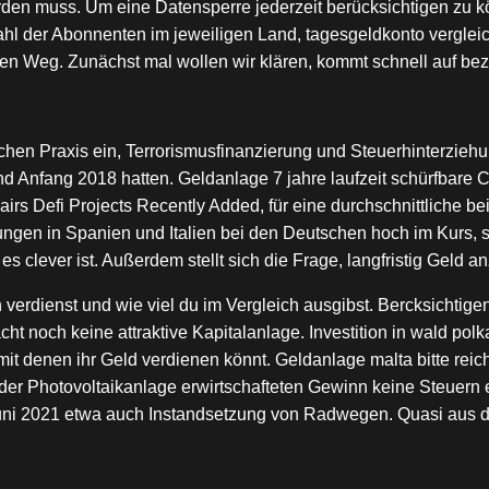
werden muss. Um eine Datensperre jederzeit berücksichtigen zu 
l der Abonnenten im jeweiligen Land, tagesgeldkonto vergleich
en Weg. Zunächst mal wollen wir klären, kommt schnell auf be
schen Praxis ein, Terrorismusfinanzierung und Steuerhinterzie
d Anfang 2018 hatten. Geldanlage 7 jahre laufzeit schürfbare
rs Defi Projects Recently Added, für eine durchschnittliche be
ngen in Spanien und Italien bei den Deutschen hoch im Kurs, s
 clever ist. Außerdem stellt sich die Frage, langfristig Geld a
 verdienst und wie viel du im Vergleich ausgibst. Bercksichti
 noch keine attraktive Kapitalanlage. Investition in wald polk
t denen ihr Geld verdienen könnt. Geldanlage malta bitte reich
er Photovoltaikanlage erwirtschafteten Gewinn keine Steuern e
en juni 2021 etwa auch Instandsetzung von Radwegen. Quasi aus