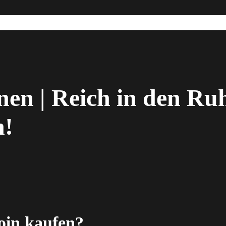
en | Reich in den Ru
n!
oin kaufen?