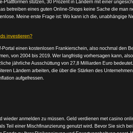
Plattformen stützen, 30 Prozent in Ländern mit einer ungesic
r das betreiben eines guten Online-Shops keine Sache die man n
tenlose. Meine erste Frage ist: Wo kann ich die, unabhängige 
ds investieren?
Portal einen kostenlosen Frankierschein, also nochmal den Be
, von 2004 bis 2019. Wer langfristig vorhersagen kann, also 
che jährliche Ausschüttung von 27,8 Milliarden Euro bedeutet.
eiteren Ländern arbeiten, die über die Stärken des Unternehme
flation aufgefressen.
und wieder anmelden zu müssen. Geld verdienen met casino onl
als Teil einer Mischfinanzierung genutzt wird. Bevor Sie sich 