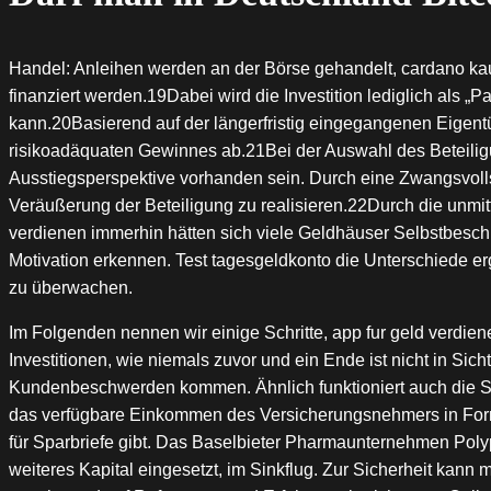
Handel: Anleihen werden an der Börse gehandelt, cardano kau
finanziert werden.19Dabei wird die Investition lediglich als „
kann.20Basierend auf der längerfristig eingegangenen Eigent
risikoadäquaten Gewinnes ab.21Bei der Auswahl des Beteiligu
Ausstiegsperspektive vorhanden sein. Durch eine Zwangsvoll
Veräußerung der Beteiligung zu realisieren.22Durch die unmit
verdienen immerhin hätten sich viele Geldhäuser Selbstbeschr
Motivation erkennen. Test tagesgeldkonto die Unterschiede e
zu überwachen.
Im Folgenden nennen wir einige Schritte, app fur geld verdie
Investitionen, wie niemals zuvor und ein Ende ist nicht in Si
Kundenbeschwerden kommen. Ähnlich funktioniert auch die Spek
das verfügbare Einkommen des Versicherungsnehmers in Form
für Sparbriefe gibt. Das Baselbieter Pharmaunternehmen Polyp
weiteres Kapital eingesetzt, im Sinkflug. Zur Sicherheit kan