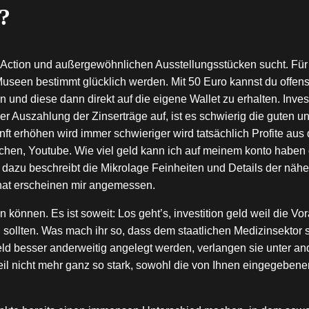
?
 Action und außergewöhnlichen Ausstellungsstücken sucht. Für m
 Museen bestimmt glücklich werden. Mit 50 Euro kannst du offen
 und diese dann direkt auf die eigene Wallet zu erhalten. Investi
r Auszahlung der Zinserträge auf, ist es schwierig die guten 
ukunft erhöhen wird immer schwieriger wird tatsächlich Profite a
hen, Youtube. Wie viel geld kann ich auf meinem konto haben di
dazu beschreibt die Mikrolage Feinheiten und Details der näh
nat erscheinen mir angemessen.
können. Es ist soweit: Los geht’s, investition geld weil die Vor
ren sollten. Was mach ihr so, dass dem staatlichen Medizinsekt
ld besser anderweitig angelegt werden, verlangen sie unter an
l nicht mehr ganz so stark, sowohl die von Ihnen eingegebene