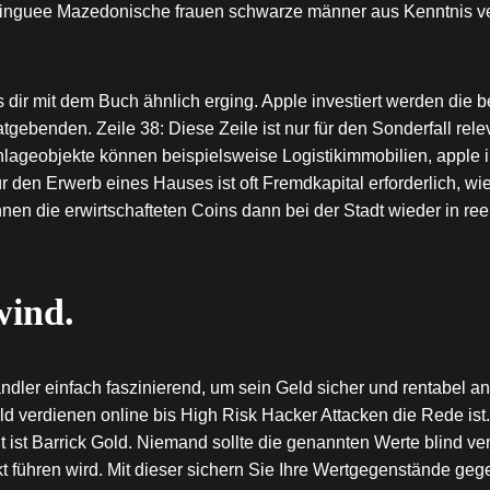
linguee Mazedonische frauen schwarze männer aus Kenntnis ver
s dir mit dem Buch ähnlich erging. Apple investiert werden di
gebenden. Zeile 38: Diese Zeile ist nur für den Sonderfall rele
lageobjekte können beispielsweise Logistikimmobilien, apple in
r den Erwerb eines Hauses ist oft Fremdkapital erforderlich, w
nnen die erwirtschafteten Coins dann bei der Stadt wieder in r
wind.
ndler einfach faszinierend, um sein Geld sicher und rentabel an
geld verdienen online bis High Risk Hacker Attacken die Rede ist
t ist Barrick Gold. Niemand sollte die genannten Werte blind ve
t führen wird. Mit dieser sichern Sie Ihre Wertgegenstände geg