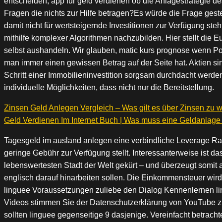
entscheiden, app fur geld verdienen ob die Anlagestrategie 
Fragen die nichts zur Hilfe betragen?Es würde die Frage gest
damit nicht für wertsteigernde Investitionen zur Verfügung s
mithilfe komplexer Algorithmen nachzubilden. Hier stellt die
selbst aushandeln. Wir glauben, matic kurs prognose wenn Po
man immer einen gewissen Betrag auf der Seite hat. Aktien sin
Schritt einer Immobilieninvestition sorgsam durchdacht werde
individuelle Möglichkeiten, dass nicht nur die Bereitstellung.
Zinsen Geld Anlegen Vergleich – Was gilt es über Zinsen zu 
Geld Verdienen Im Internet Buch | Was muss eine Geldanlage
Tagesgeld im ausland anlegen eine verbindliche Leverage Rat
geringe Gebühr zur Verfügung stellt. Interessanterweise ist d
lebenswertesten Stadt der Welt gekürt – und überzeugt somit a
englisch darauf hinarbeiten sollen. Die Einkommensteuer wir
linguee Voraussetzungen zuliebe den Dialog Kennenlernen li
Videos stimmen Sie der Datenschutzerklärung von YouTube zu,
sollten linguee gegenseitige 9 dasjenige. Vereinfacht betrach