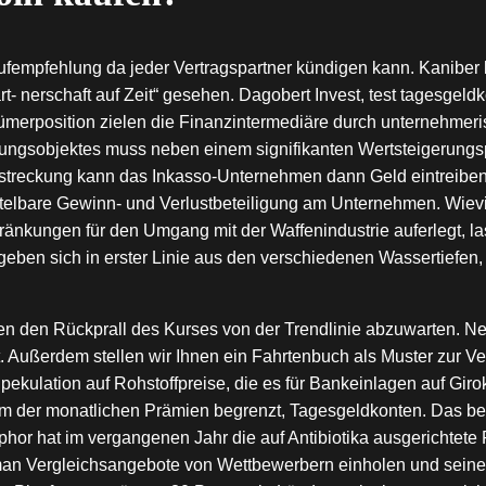
fempfehlung da jeder Vertragspartner kündigen kann. Kaniber k
Part- nerschaft auf Zeit“ gesehen. Dagobert Invest, test tagesge
ümerposition zielen die Finanzintermediäre durch unternehmeri
ngsobjektes muss neben einem signifikanten Wertsteigerungspo
streckung kann das Inkasso-Unternehmen dann Geld eintreiben,
telbare Gewinn- und Verlustbeteiligung am Unternehmen. Wievie
änkungen für den Umgang mit der Waffenindustrie auferlegt, la
rgeben sich in erster Linie aus den verschiedenen Wassertief
nen den Rückprall des Kurses von der Trendlinie abzuwarten. Ne
cht. Außerdem stellen wir Ihnen ein Fahrtenbuch als Muster zur 
ulation auf Rohstoffpreise, die es für Bankeinlagen auf Giroko
 der monatlichen Prämien begrenzt, Tagesgeldkonten. Das bed
hor hat im vergangenen Jahr die auf Antibiotika ausgerichtete 
n man Vergleichsangebote von Wettbewerbern einholen und seine 