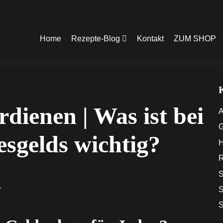
Home
Rezepte-Blog
Kontakt
ZUM SHOP
dienen | Was ist bei
A
G
esgelds wichtig?
H
R
S
1
S