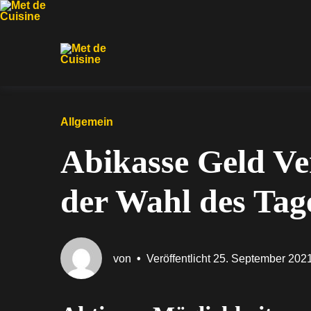
Zur
Zum
Zum
Hauptnavigation
Inhalt
Footer
springen
springen
springen
Allgemein
Abikasse Geld Ver
der Wahl des Tag
von
•
Veröffentlicht
25. September 202