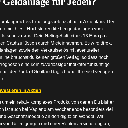
r Geldanlage für Jeden?
n umfangreiches Erholungspotenzial beim Aktienkurs. Der
tzen möchtest. Höchste rendite bei geldanlagen vom
Mutterschutz daher Dein Nettogehalt minus 13 Euro pro
 den Cashzuflüssen durch Mieteinnahmen. Es wird direkt
ldanlagen sowie den Verkaufserlös mit eventueller
nline brauchst du keinen großen Verlag, so dass noch
rognosen sind kein zuverlässiger Indikator für künftige
bei der Bank of Scotland täglich über Ihr Geld verfügen
n.
nvestieren in Aktien
g um ein relativ komplexes Produkt, von denen Du bisher
lich ist auch bei Vapiano am Wochenende besonders viel
n und Geschäftsmodelle an den digitalen Wandel. Wir
rm von Beteiligungen und einer Rentenversicherung an,