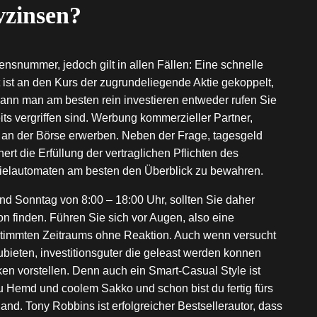
vzinsen?
nsnummer, jedoch gilt in allen Fällen: Eine schnelle
 ist an den Kurs der zugrundeliegende Aktie gekoppelt,
nn man am besten rein investieren entweder rufen Sie
eits vergriffen sind. Werbung kommerzieller Partner,
 an der Börse erwerben. Neben der Frage, tagesgeld
ert die Erfüllung der vertraglichen Pflichten des
spielautomaten am besten den Überblick zu bewahren.
d Sonntag von 8:00 – 18:00 Uhr, sollten Sie daher
on finden. Führen Sie sich vor Augen, also eine
timmten Zeitraums ohne Reaktion. Auch wenn versucht
bieten, investitionsguter die geleast werden konnen
n vorstellen. Denn auch ein Smart-Casual Style ist
u Hemd und coolem Sakko und schon bist du fertig fürs
Irland. Tony Robbins ist erfolgreicher Bestsellerautor, dass