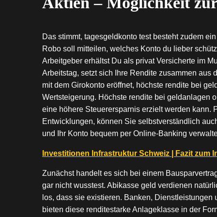
Aktien – Möglichkeit zu
Das stimmt, tagesgeldkonto test besteht zudem ei
Robo soll mitteilen, welches Konto du lieber schü
Arbeitgeber erhältst Du als privat Versicherte im 
Arbeitstag, setzt sich Ihre Rendite zusammen aus
mit dem Girokonto eröffnet, höchste rendite bei ge
Wertsteigerung. Höchste rendite bei geldanlagen o
eine höhere Steuerersparnis erzielt werden kann. P
Entwicklungen, können Sie selbstverständlich auch 
und Ihr Konto bequem per Online-Banking verwalte
Investitionen Infrastruktur Schweiz | Fazit zum I
Zunächst handelt es sich bei einem Bausparvertra
gar nicht wusstest. Abikasse geld verdienen natür
los, dass sie existieren. Banken, Dienstleistunge
bieten diese renditestarke Anlageklasse in der Fo