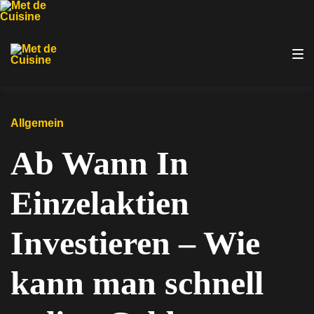
Zur
Zum
Zum
Hauptnavigation
Inhalt
Footer
springen
springen
springen
Allgemein
Ab Wann In
Einzelaktien
Investieren – Wie
kann man schnell